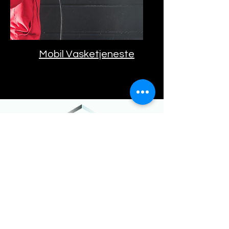
Mobil Vasketjeneste
Hos Nielsen Bil & Båtpleie får du
profesjonell pleie og vedlikehold av
både bil og båt – enten hos oss i
Larvik eller der du er. Med 15 års
erfaring og en lidenskap for kvalitet,
sørger vi for at kjøretøyet ditt ser